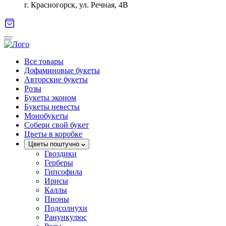
г. Красногорск, ул. Речная, 4В
Все товары
Дофаминовые букеты
Авторские букеты
Розы
Букеты эконом
Букеты невесты
Монобукеты
Собери свой букет
Цветы в коробке
Цветы поштучно
Гвоздики
Герберы
Гипсофила
Ирисы
Каллы
Пионы
Подсолнухи
Ранункулюс