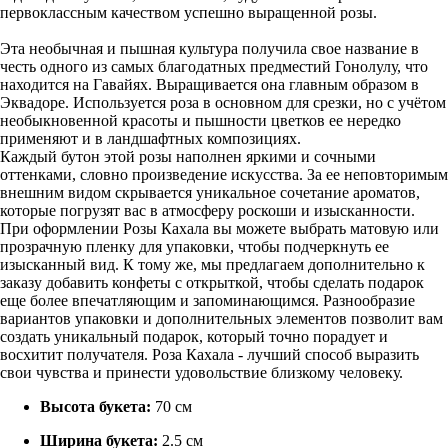
первоклассным качеством успешно выращенной розы.
Эта необычная и пышная культура получила свое название в
честь одного из самых благодатных предместий Гонолулу, что
находится на Гавайях. Выращивается она главным образом в
Эквадоре. Используется роза в основном для срезки, но с учётом
необыкновенной красоты и пышности цветков ее нередко
применяют и в ландшафтных композициях.
Каждый бутон этой розы наполнен яркими и сочными
оттенками, словно произведение искусства. За ее неповторимым
внешним видом скрывается уникальное сочетание ароматов,
которые погрузят вас в атмосферу роскоши и изысканности.
При оформлении Розы Кахала вы можете выбрать матовую или
прозрачную пленку для упаковки, чтобы подчеркнуть ее
изысканный вид. К тому же, мы предлагаем дополнительно к
заказу добавить конфеты с открыткой, чтобы сделать подарок
еще более впечатляющим и запоминающимся. Разнообразие
вариантов упаковки и дополнительных элементов позволит вам
создать уникальный подарок, который точно порадует и
восхитит получателя. Роза Кахала - лучший способ выразить
свои чувства и принести удовольствие близкому человеку.
Высота букета:
70 см
Ширина букета:
2.5 см