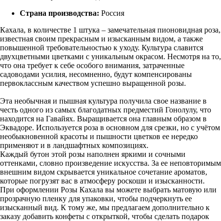
Страна производства:
Россия
Кахала, в количестве 1 штука – замечательная пионовидная роза,
известная своим прекрасным и изысканным видом, а также
повышенной требовательностью к уходу. Культура славится
двухцветными цветками с уникальным окрасом. Несмотря на то,
что она требует к себе особого внимания, затраченные
садоводами усилия, несомненно, будут компенсированы
первоклассным качеством успешно выращенной розы.
Эта необычная и пышная культура получила свое название в
честь одного из самых благодатных предместий Гонолулу, что
находится на Гавайях. Выращивается она главным образом в
Эквадоре. Используется роза в основном для срезки, но с учётом
необыкновенной красоты и пышности цветков ее нередко
применяют и в ландшафтных композициях.
Каждый бутон этой розы наполнен яркими и сочными
оттенками, словно произведение искусства. За ее неповторимым
внешним видом скрывается уникальное сочетание ароматов,
которые погрузят вас в атмосферу роскоши и изысканности.
При оформлении Розы Кахала вы можете выбрать матовую или
прозрачную пленку для упаковки, чтобы подчеркнуть ее
изысканный вид. К тому же, мы предлагаем дополнительно к
заказу добавить конфеты с открыткой, чтобы сделать подарок