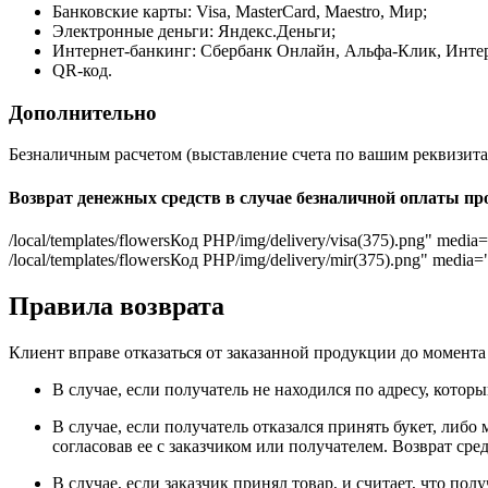
Банковские карты: Visa, MasterCard, Maestro, Мир;
Электронные деньги: Яндекс.Деньги;
Интернет-банкинг: Сбербанк Онлайн, Альфа-Клик, Интерн
QR-код.
Дополнительно
Безналичным расчетом (выставление счета по вашим реквизита
Возврат денежных средств в случае безналичной оплаты про
/local/templates/flowers
Код PHP
/img/delivery/visa(375).png" medi
/local/templates/flowers
Код PHP
/img/delivery/mir(375).png" media
Правила возврата
Клиент вправе отказаться от заказанной продукции до момента 
В случае, если получатель не находился по адресу, котор
В случае, если получатель отказался принять букет, либ
согласовав ее с заказчиком или получателем. Возврат сре
В случае, если заказчик принял товар, и считает, что по