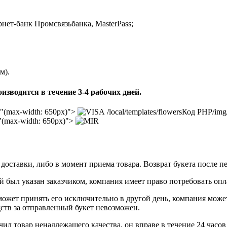
ет-банк Промсвязьбанка, MasterPass;
м).
изводится в течение 3-4 рабочих дней.
a="(max-width: 650px)">
/local/templates/flowers
Код PHP
/img
="(max-width: 650px)">
доставки, либо в момент приема товара. Возврат букета после п
ый был указан заказчиком, компания имеет право потребовать опла
о может принять его исключительно в другой день, компания мож
дств за отправленный букет невозможен.
лучил товар ненадлежащего качества, он вправе в течение 24 ча