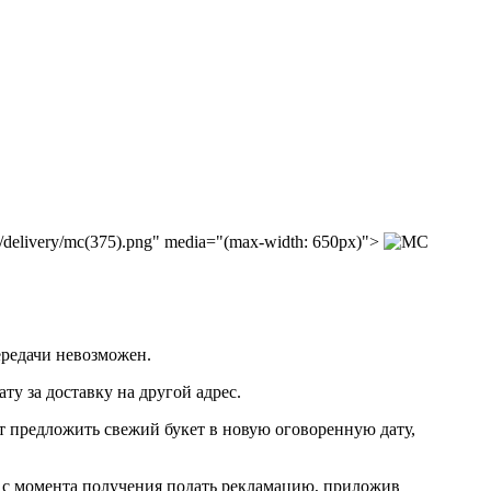
/delivery/mc(375).png" media="(max-width: 650px)">
ередачи невозможен.
ту за доставку на другой адрес.
ет предложить свежий букет в новую оговоренную дату,
сов с момента получения подать рекламацию, приложив