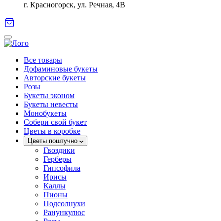
г. Красногорск, ул. Речная, 4В
Все товары
Дофаминовые букеты
Авторские букеты
Розы
Букеты эконом
Букеты невесты
Монобукеты
Собери свой букет
Цветы в коробке
Цветы поштучно
Гвоздики
Герберы
Гипсофила
Ирисы
Каллы
Пионы
Подсолнухи
Ранункулюс