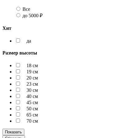
Все
до 5000 ₽
Хит
да
Размер высоты
18 см
19 см
20 см
23 см
30 см
40 см
45 см
50 см
65 см
70 см
Показать