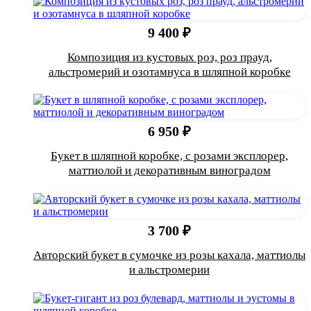
9 400 ₽
Композиция из кустовых роз, роз прауд,
альстромерий и озотамнуса в шляпной коробке
6 950 ₽
Букет в шляпной коробке, с розами эксплорер,
маттиолой и декоративным виноградом
3 700 ₽
Авторский букет в сумочке из розы кахала, маттиолы
и альстромерии