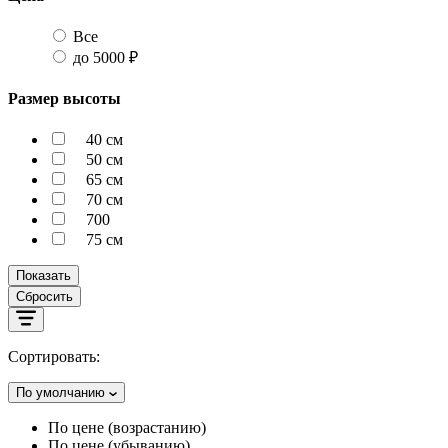
Все
до 5000 ₽
Размер высоты
40 см
50 см
65 см
70 см
700
75 см
Показать
Сбросить
Сортировать:
По умолчанию
По цене (возрастанию)
По цене (убыванию)