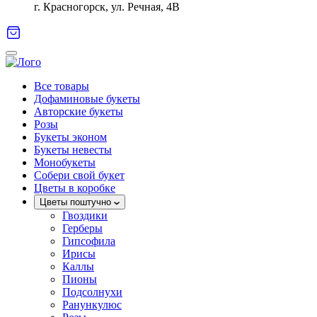
г. Красногорск, ул. Речная, 4В
Все товары
Дофаминовые букеты
Авторские букеты
Розы
Букеты эконом
Букеты невесты
Монобукеты
Собери свой букет
Цветы в коробке
Цветы поштучно
Гвоздики
Герберы
Гипсофила
Ирисы
Каллы
Пионы
Подсолнухи
Ранункулюс