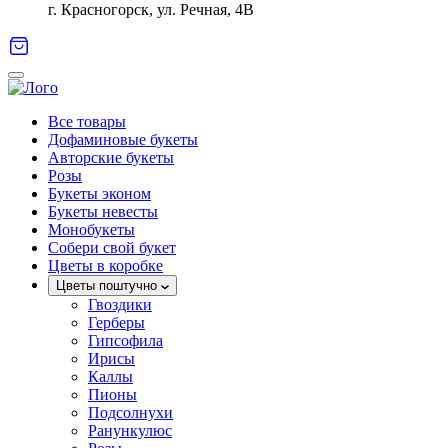
г. Красногорск, ул. Речная, 4В
Все товары
Дофаминовые букеты
Авторские букеты
Розы
Букеты эконом
Букеты невесты
Монобукеты
Собери свой букет
Цветы в коробке
Цветы поштучно
Гвоздики
Герберы
Гипсофила
Ирисы
Каллы
Пионы
Подсолнухи
Ранункулюс