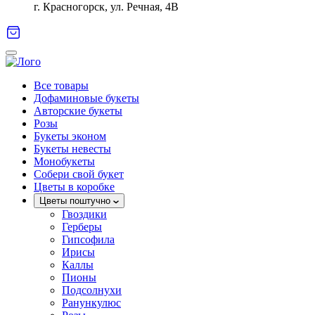
г. Красногорск, ул. Речная, 4В
Все товары
Дофаминовые букеты
Авторские букеты
Розы
Букеты эконом
Букеты невесты
Монобукеты
Собери свой букет
Цветы в коробке
Цветы поштучно
Гвоздики
Герберы
Гипсофила
Ирисы
Каллы
Пионы
Подсолнухи
Ранункулюс