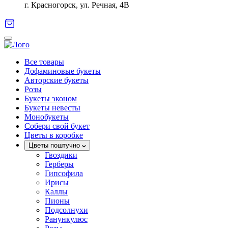
г. Красногорск, ул. Речная, 4В
Все товары
Дофаминовые букеты
Авторские букеты
Розы
Букеты эконом
Букеты невесты
Монобукеты
Собери свой букет
Цветы в коробке
Цветы поштучно
Гвоздики
Герберы
Гипсофила
Ирисы
Каллы
Пионы
Подсолнухи
Ранункулюс