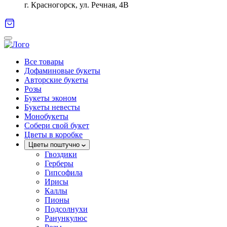
г. Красногорск, ул. Речная, 4В
Все товары
Дофаминовые букеты
Авторские букеты
Розы
Букеты эконом
Букеты невесты
Монобукеты
Собери свой букет
Цветы в коробке
Цветы поштучно
Гвоздики
Герберы
Гипсофила
Ирисы
Каллы
Пионы
Подсолнухи
Ранункулюс