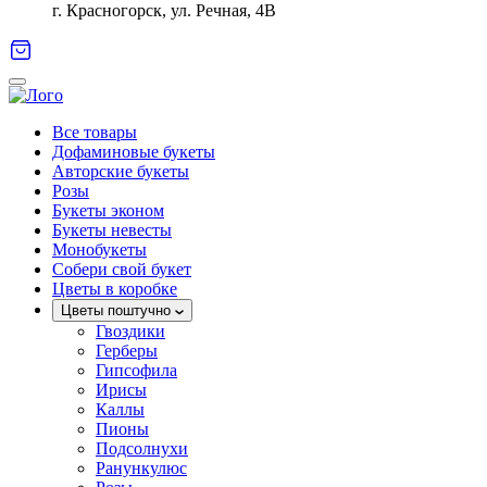
г. Красногорск, ул. Речная, 4В
Все товары
Дофаминовые букеты
Авторские букеты
Розы
Букеты эконом
Букеты невесты
Монобукеты
Собери свой букет
Цветы в коробке
Цветы поштучно
Гвоздики
Герберы
Гипсофила
Ирисы
Каллы
Пионы
Подсолнухи
Ранункулюс