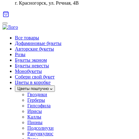
г. Красногорск, ул. Речная, 4В
Все товары
Дофаминовые букеты
Авторские букеты
Розы
Букеты эконом
Букеты невесты
Монобукеты
Собери свой букет
Цветы в коробке
Цветы поштучно
Гвоздики
Герберы
Гипсофила
Ирисы
Каллы
Пионы
Подсолнухи
Ранункулюс