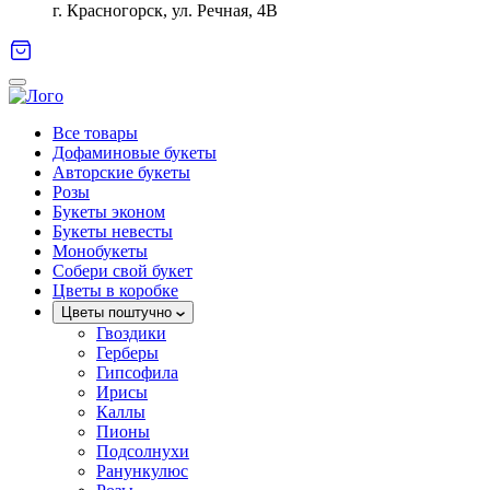
г. Красногорск, ул. Речная, 4В
Все товары
Дофаминовые букеты
Авторские букеты
Розы
Букеты эконом
Букеты невесты
Монобукеты
Собери свой букет
Цветы в коробке
Цветы поштучно
Гвоздики
Герберы
Гипсофила
Ирисы
Каллы
Пионы
Подсолнухи
Ранункулюс