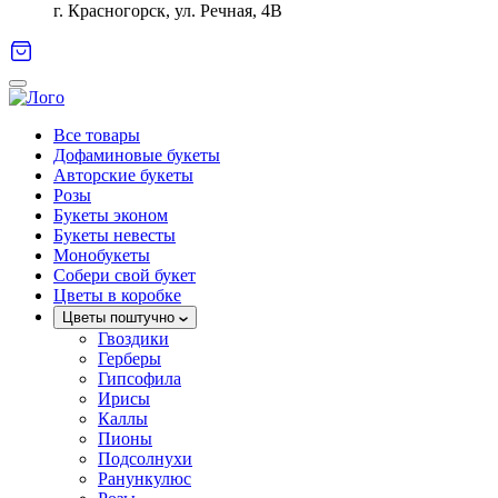
г. Красногорск, ул. Речная, 4В
Все товары
Дофаминовые букеты
Авторские букеты
Розы
Букеты эконом
Букеты невесты
Монобукеты
Собери свой букет
Цветы в коробке
Цветы поштучно
Гвоздики
Герберы
Гипсофила
Ирисы
Каллы
Пионы
Подсолнухи
Ранункулюс